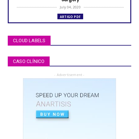
July 04, 2020
ARTIGO PDF
MUCOCELE labial: relato de caso em criança
de dois anos de i...
July 04, 2020
CLOUD LABELS
ARTÍCULOS PDF
BRUXISMO de sueño en niños y adolescentes
CASO CLÍNICO
July 02, 2020
- Advertisement -
ARTICLE PDF
ORAL REHABILITATION : Technique for use of
Stainless-Steel c...
July 02, 2020
APEXIFICACIÓN
Apexificacion en ODONTOPEDIATRÍA
July 02, 2020
ARTIGO PDF