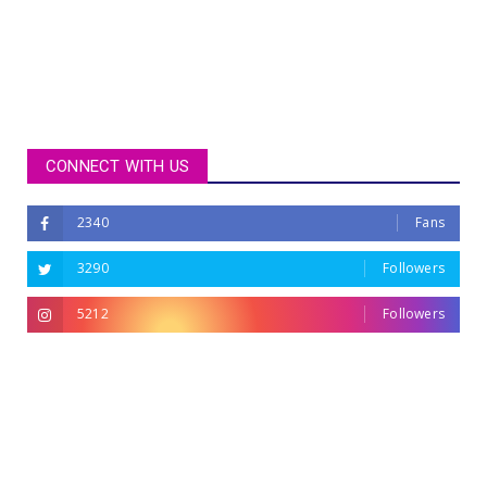
CONNECT WITH US
2340
Fans
3290
Followers
5212
Followers