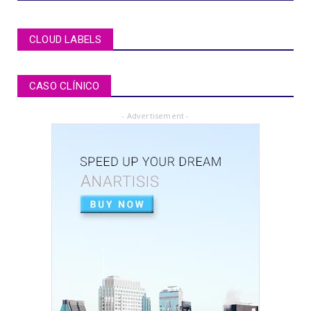
MUCOCELE labial: relato de caso em criança
de dois anos de i...
July 04, 2020
CLOUD LABELS
ARTÍCULOS PDF
BRUXISMO de sueño en niños y adolescentes
CASO CLÍNICO
July 02, 2020
- Advertisement -
ARTICLE PDF
ORAL REHABILITATION : Technique for use of
Stainless-Steel c...
July 02, 2020
APEXIFICACIÓN
Apexificacion en ODONTOPEDIATRÍA
July 02, 2020
ARTIGO PDF
Aplicação de radiografia digital na
odontopediatria
July 01, 2020