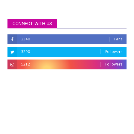
CONNECT WITH US
2340
Fans
3290
Followers
5212
Followers