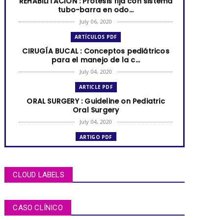
REHABILITACIÓN : Prótesis fija con sistema
tubo-barra en odo...
July 06, 2020
ARTÍCULOS PDF
CIRUGÍA BUCAL : Conceptos pediátricos
para el manejo de la c...
July 04, 2020
ARTICLE PDF
ORAL SURGERY : Guideline on Pediatric
Oral Surgery
July 04, 2020
ARTIGO PDF
MUCOCELE labial: relato de caso em
criança de dois anos de i...
July 04, 2020
CLOUD LABELS
ARTÍCULOS PDF
BRUXISMO de sueño en niños y
CASO CLÍNICO
adolescentes