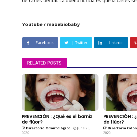
de caries dental. La buena noticia es que la caries s
Youtube / mabebiobaby
Facebook
Twitter
Linkedin
RELATED POSTS
PREVENCIÓN : ¿Qué es el barniz
PREVENCIÓN : ¿
de flúor?
de flúor?
Directorio Odontológico
June 20,
Directorio Odon
2020
2020