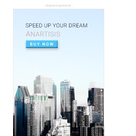
July 02, 2020
- Advertisement -
ARTICLE PDF
ORAL REHABILITATION : Technique for use
of Stainless-Steel c...
July 02, 2020
APEXIFICACIÓN
Apexificacion en ODONTOPEDIATRÍA
July 02, 2020
ARTIGO PDF
Aplicação de radiografia digital na
odontopediatria
July 01, 2020