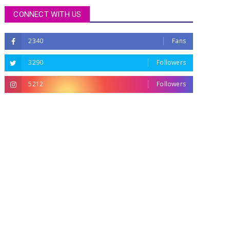
CONNECT WITH US
2340
Fans
3290
Followers
5212
Followers