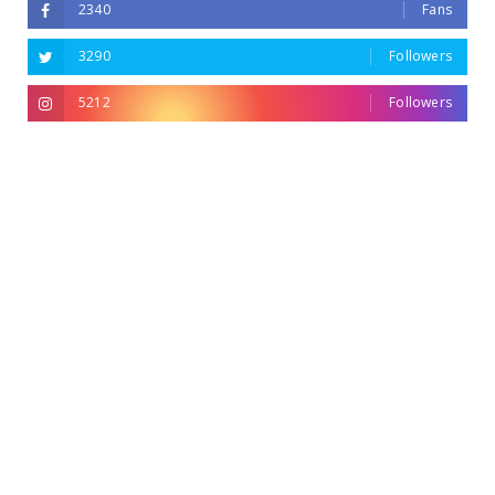
2340
Fans
3290
Followers
5212
Followers