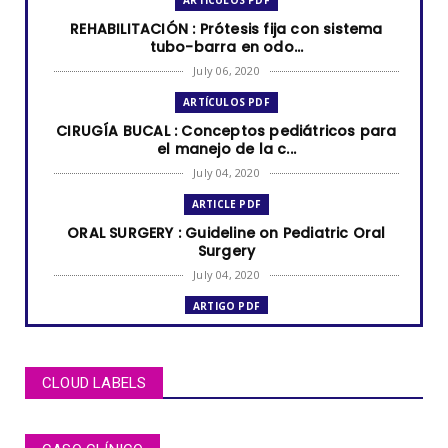
REHABILITACIÓN : Prótesis fija con sistema
tubo-barra en odo...
July 06, 2020
ARTÍCULOS PDF
CIRUGÍA BUCAL : Conceptos pediátricos para
el manejo de la c...
July 04, 2020
ARTICLE PDF
ORAL SURGERY : Guideline on Pediatric Oral
Surgery
July 04, 2020
ARTIGO PDF
MUCOCELE labial: relato de caso em criança
de dois anos de i...
July 04, 2020
CLOUD LABELS
ARTÍCULOS PDF
BRUXISMO de sueño en niños y adolescentes