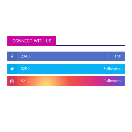
CONNECT WITH US
2340
Fans
3290
Followers
5212
Followers