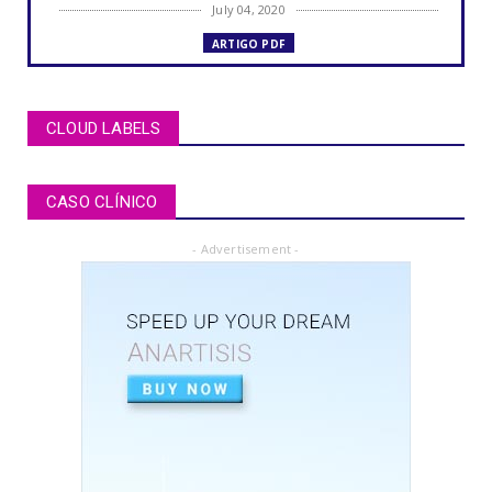
July 04, 2020
ARTIGO PDF
MUCOCELE labial: relato de caso em criança
de dois anos de i...
July 04, 2020
CLOUD LABELS
ARTÍCULOS PDF
BRUXISMO de sueño en niños y adolescentes
CASO CLÍNICO
July 02, 2020
- Advertisement -
ARTICLE PDF
ORAL REHABILITATION : Technique for use of
Stainless-Steel c...
July 02, 2020
APEXIFICACIÓN
Apexificacion en ODONTOPEDIATRÍA
July 02, 2020
ARTIGO PDF
Aplicação de radiografia digital na